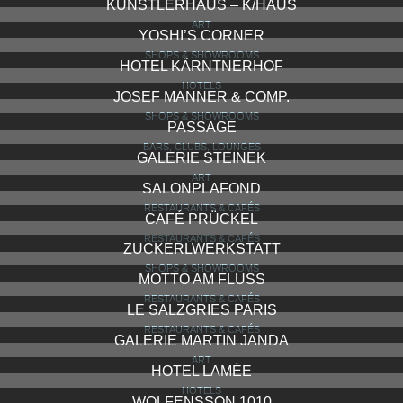
KÜNSTLERHAUS – K/HAUS
ART
YOSHI’S CORNER
SHOPS & SHOWROOMS
HOTEL KÄRNTNERHOF
HOTELS
JOSEF MANNER & COMP.
SHOPS & SHOWROOMS
PASSAGE
BARS, CLUBS, LOUNGES
GALERIE STEINEK
ART
SALONPLAFOND
RESTAURANTS & CAFÉS
CAFÉ PRÜCKEL
RESTAURANTS & CAFÉS
ZUCKERLWERKSTATT
SHOPS & SHOWROOMS
MOTTO AM FLUSS
RESTAURANTS & CAFÉS
LE SALZGRIES PARIS
RESTAURANTS & CAFÉS
GALERIE MARTIN JANDA
ART
HOTEL LAMÉE
HOTELS
WOLFENSSON 1010