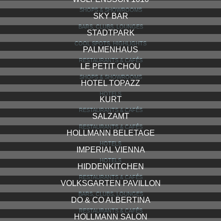
SHOPS & SHOWROOMS
SKY BAR
BARS, CLUBS, LOUNGES
STADTPARK
COOL SPOTS, HIGHLIGHTS
PALMENHAUS
RESTAURANTS & CAFÉS
LE PETIT CHOU
SHOPS & SHOWROOMS
HOTEL TOPAZZ
HOTELS
KURT
RESTAURANTS & CAFÉS
SALZAMT
RESTAURANTS & CAFÉS
HOLLMANN BELETAGE
HOTELS
IMPERIAL VIENNA
HOTELS
HIDDENKITCHEN
RESTAURANTS & CAFÉS
VOLKSGARTEN PAVILLON
BARS, CLUBS, LOUNGES
DO & CO ALBERTINA
RESTAURANTS & CAFÉS
HOLLMANN SALON