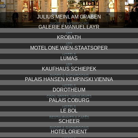
JULIUS MEINL AM GRABEN
SHOPS & SHOWROOMS
GALERIE EMANUEL LAYR
ART
KROBATH
ART
MOTEL ONE WIEN-STAATSOPER
HOTELS
LUMAS
ART
KAUFHAUS SCHIEPEK
SHOPS & SHOWROOMS
PALAIS HANSEN KEMPINSKI VIENNA
HOTELS
DOROTHEUM
COOL SPOTS, HIGHLIGHTS
PALAIS COBURG
HOTELS
LE BOL
RESTAURANTS & CAFÉS
SCHEER
SHOPS & SHOWROOMS
HOTEL ORIENT