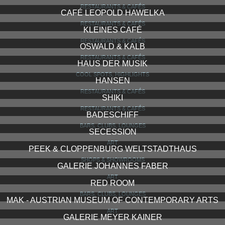
RESTAURANTS & CAFÉS
CAFÉ LEOPOLD HAWELKA
RESTAURANTS & CAFÉS
KLEINES CAFÉ
RESTAURANTS & CAFÉS
OSWALD & KALB
RESTAURANTS & CAFÉS
HAUS DER MUSIK
COOL SPOTS, HIGHLIGHTS
HANSEN
RESTAURANTS & CAFÉS
SHIKI
RESTAURANTS & CAFÉS
BADESCHIFF
BARS, CLUBS, LOUNGES
SECESSION
ART
PEEK & CLOPPENBURG WELTSTADTHAUS
SHOPS & SHOWROOMS
GALERIE JOHANNES FABER
ART
RED ROOM
BARS, CLUBS, LOUNGES
MAK - AUSTRIAN MUSEUM OF CONTEMPORARY ARTS
ART
GALERIE MEYER KAINER