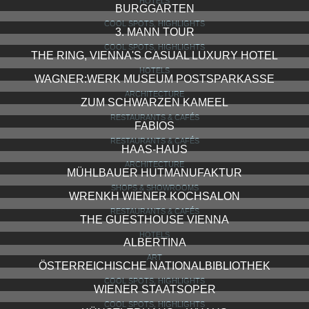
HOTELS
BURGGARTEN
COOL SPOTS, HIGHLIGHTS
3. MANN TOUR
COOL SPOTS, HIGHLIGHTS
THE RING, VIENNA'S CASUAL LUXURY HOTEL
HOTELS
WAGNER:WERK MUSEUM POSTSPARKASSE
ARCHITECTURE
ZUM SCHWARZEN KAMEEL
RESTAURANTS & CAFÉS
FABIOS
RESTAURANTS & CAFÉS
HAAS-HAUS
ARCHITECTURE
MÜHLBAUER HUTMANUFAKTUR
SHOPS & SHOWROOMS
WRENKH WIENER KOCHSALON
RESTAURANTS & CAFÉS
THE GUESTHOUSE VIENNA
HOTELS
ALBERTINA
ART
ÖSTERREICHISCHE NATIONALBIBLIOTHEK
COOL SPOTS, HIGHLIGHTS
WIENER STAATSOPER
COOL SPOTS, HIGHLIGHTS