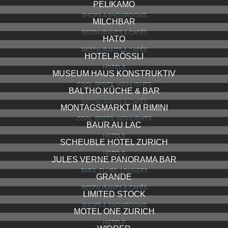
PELIKAMO
SHOPS & SHOWROOMS
MILCHBAR
RESTAURANTS & CAFÉS
HATO
RESTAURANTS & CAFÉS
HOTEL RÖSSLI
HOTELS
MUSEUM HAUS KONSTRUKTIV
COOL SPOTS, HIGHLIGHTS
BALTHO KÜCHE & BAR
RESTAURANTS & CAFÉS
MONTAGSMARKT IM RIMINI
COOL SPOTS, HIGHLIGHTS
BAUR AU LAC
HOTELS
SCHEUBLE HOTEL ZURICH
HOTELS
JULES VERNE PANORAMA BAR
BARS, CLUBS, LOUNGES
GRANDE
RESTAURANTS & CAFÉS
LIMITED STOCK
SHOPS & SHOWROOMS
MOTEL ONE ZURICH
HOTELS