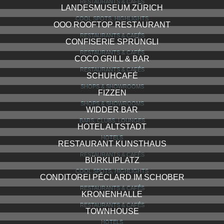
RESTAURANTS & CAFÉS
LANDESMUSEUM ZÜRICH
COOL SPOTS, HIGHLIGHTS
OOO ROOFTOP RESTAURANT
RESTAURANTS & CAFÉS
CONFISERIE SPRÜNGLI
RESTAURANTS & CAFÉS
COCO GRILL & BAR
RESTAURANTS & CAFÉS
SCHUHCAFÉ
SHOPS & SHOWROOMS
FIZZEN
SHOPS & SHOWROOMS
WIDDER BAR
BARS, CLUBS, LOUNGES
HOTEL ALTSTADT
HOTELS
RESTAURANT KUNSTHAUS
RESTAURANTS & CAFÉS
BÜRKLIPLATZ
COOL SPOTS, HIGHLIGHTS
CONDITOREI PÉCLARD IM SCHOBER
RESTAURANTS & CAFÉS
KRONENHALLE
RESTAURANTS & CAFÉS
TOWNHOUSE
HOTELS