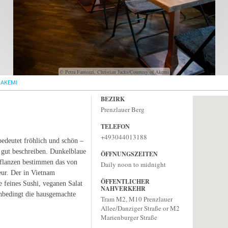
© Petra Fantozzi, Christian Jacks/Courtesy of Akemi
AKEMI
BEZIRK
Prenzlauer Berg
TELEFON
+493044013188
edeutet fröhlich und schön –
t gut beschreiben. Dunkelblaue
ÖFFNUNGSZEITEN
flanzen bestimmen das von
Daily noon to midnight
eur. Der in Vietnam
ÖFFENTLICHER
 feines Sushi, veganen Salat
NAHVERKEHR
nbedingt die hausgemachte
Tram M2, M10 Prenzlauer
Allee/Danziger Straße or M2
Marienburger Straße